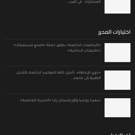
الممتازة».. في أقرب…
اختيارات المحرر
«الجامعات الخاصة» يطلق حملة «اصنع مستقبلك»
لـ«البعثات الداخلية»
«ذوي الإعاقة»: تأجيل كافة المواعيد الخاصة باللجان
الطبية إلى مابعد…
سفيرا روسيا وأوزبكستان زارا «الخيرية العالمية»