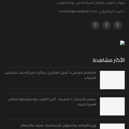
ونواب الكويت واخبار السياسة في دولة الكويت..
• البريد الإلكتروني: contact@nowabq8.com
الأكثر مشاهدة
«التقدم العلمي» تُعلن الفائزين بجائزة جابر الأحمد للباحثين
الشباب…
سفير باكستان لـ الجريدة.: أمن الكويت واستقرارها يمثلان
أهمية كبيرة…
وزير الأوقاف والشؤون الإسلامية: صرف «الأعمال