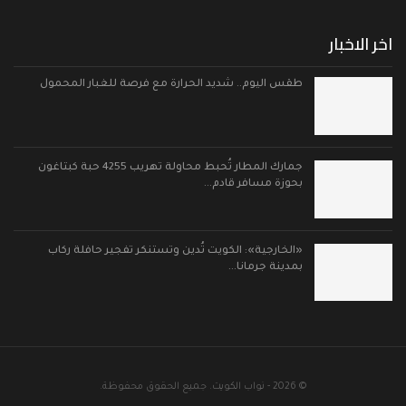
اخر الاخبار
طقس اليوم.. شديد الحرارة مع فرصة للغبار المحمول
جمارك المطار تُحبط محاولة تهريب 4255 حبة كبتاغون
بحوزة مسافر قادم…
«الخارجية»: الكويت تُدين وتستنكر تفجير حافلة ركاب
بمدينة جرمانا…
© 2026 - نواب الكويت. جميع الحقوق محفوظة.