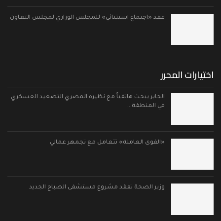
عقد «اجتماع استثنائي» للمجلس الوزاري لمجلس التعاون
اختيارات المحرر
الجابر يبحث هاتفياً مع نظيره المصري التصعيد العسكري
في المنطقة…
«القوى العاملة» تتعامل مع تجمهر عمالي
وزير الصحة تفقد مشروع مستشفى الصباح الجديد