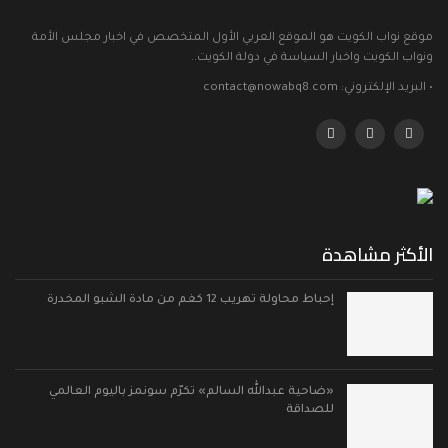
موقع نواب الكويت هو الموقع العربي الأول المتخصص في اخبار مجلس الأمة
ونواب الكويت واخبار السياسة في دولة الكويت..
• البريد الإلكتروني: contact@nowabq8.com
الأكثر مشاهدة
إحباط محاولة تهريب 12 كغم من مادة الشبو المخدرة
«ضاحية عبدالله السالم» تكرّم سونمز باليوم العالمي
للصداقة