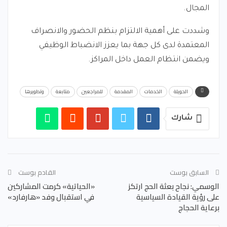
المجال.
وشددت على أهمية الالتزام بنظم الحضور والانصراف
المعتمدة لدى كل جهة بما يعزز الانضباط الوظيفي
ويضمن انتظام العمل داخل المراكز.
الحويلة
الخدمات
المقدمة
للمراجعين
متابعة
وتطويرها
شارك
السابق بوست
القادم بوست
الوسمي: نجاح بعثة الحج ارتكز
«الحياتية» كرمت المشاركين
على رؤية القيادة السياسية
في استقبال وفد «هارفارد»
برعاية الحجاج