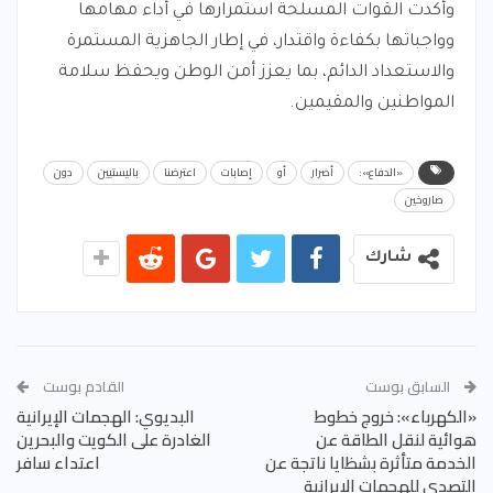
وأكدت القوات المسلحة استمرارها في أداء مهامها
وواجباتها بكفاءة واقتدار، في إطار الجاهزية المستمرة
والاستعداد الدائم، بما يعزز أمن الوطن ويحفظ سلامة
المواطنين والمقيمين.
«الدفاع»:
أضرار
أو
إصابات
اعترضنا
باليستيين
دون
صاروخين
شارك
السابق بوست
القادم بوست
«الكهرباء»: خروج خطوط
البديوي: الهجمات الإيرانية
هوائية لنقل الطاقة عن
الغادرة على الكويت والبحرين
الخدمة متأثرة بشظايا ناتجة عن
اعتداء سافر
التصدي للهجمات الإيرانية