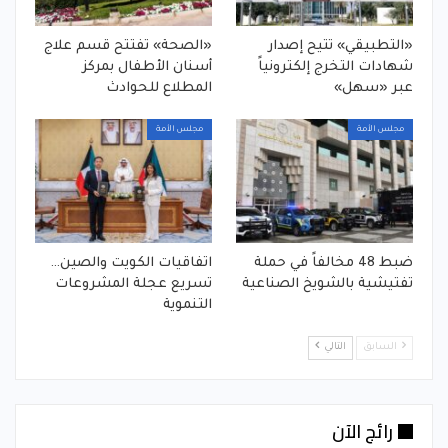
«التطبيقي» تتيح إصدار
«الصحة» تفتتح قسم علاج
شهادات التخرج إلكترونياً
أسنان الأطفال بمركز
عبر «سهل»
المطلاع للحوادث
مجلس الأمة
مجلس الأمة
ضبط 48 مخالفاً في حملة
اتفاقيات الكويت والصين…
تفتيشية بالشويخ الصناعية
تسريع عجلة المشروعات
التنموية
السابق
التالي
رائج الآن