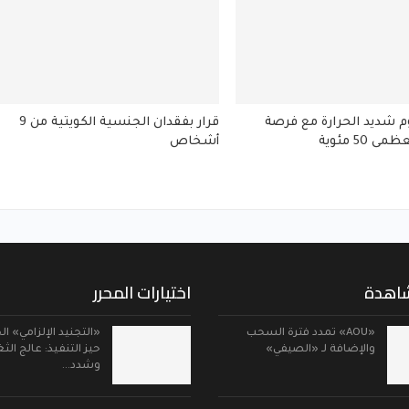
 شديد الحرارة مع فرصة
قرار بفقدان الجنسية الكويتية من 9
 50 مئوية
أشخاص
شاهدة
اختيارات المحرر
«AOU» تمدد فترة السحب
«التجنيد الإلزامي» ا
والإضافة لـ «الصيفي»
حيز التنفيذ: عالج الث
وشدد…