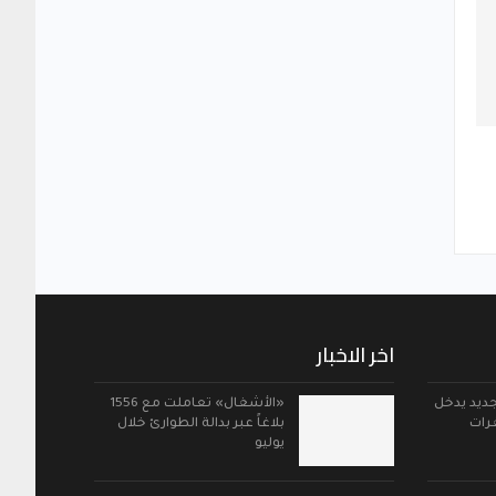
اخر الاخبار
لجديد يدخل
«الأشغال» تعاملت مع 1556
غرات
بلاغاً عبر بدالة الطوارئ خلال
يوليو