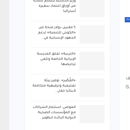
‏وزير الخارجية يتسلم نسخة
من أوراق اعتماد سفيرة
أستراليا
مة
5 ملايين دولار منحة من
«الكويتي للتنمية» لدعم
الجهود الإنسانية في…
«التربية» تغلق المدرسة
الإيرانية الخاصة وتلغي
ترخيصها
ثف
«القُصّر»: توفير بيئة
تعليمية وترفيهية متكاملة
ئ
لأبنائنا خلال…
العوضي: استثمار الشراكات
مع المؤسسات الصحية
الدولية الرائدة لتطوير…