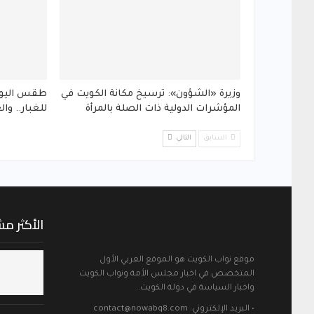
وزيرة «الشؤون»: ترسيخ مكانة الكويت في
طقس اليوم
المؤشرات الدولية ذات الصلة بالمرأة
للغبار.. والعظمى
السابق
التالي
الأكثر م
موقع نواب الكويت هو الموقع العربي الأول
المتخصص في اخبار مجلس الأمة ونواب الكويت
واخبار السياسة في دولة الكويت..
• البريد الإلكتروني: contact@nowabq8.com