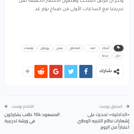
وذكر أن فرص السحب وهطول الأمطار الخفيفة تقل
تدريجيا مع الساعات الأولى من صباح يوم غد.
أمطار
الغد...
المناطق
بعض
بهطول
توقعات
حتى
رعدية
شارك
السابق بوست
القادم بوست
«الداخلية»: تحديث على
المسعود: 104 طلاب يشاركون
إشعارات نظام التنبيه الوطني
في ورشة تدريبية
اعتباراً من اليوم