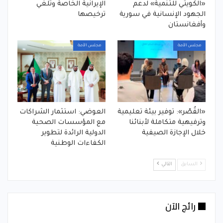
«الكويتي للتنمية» لدعم
الإيرانية الخاصة وتلغي
الجهود الإنسانية في سورية
ترخيصها
وأفغانستان
مجلس الأمة
مجلس الأمة
«القُصّر»: توفير بيئة تعليمية
العوضي: استثمار الشراكات
وترفيهية متكاملة لأبنائنا
مع المؤسسات الصحية
خلال الإجازة الصيفية
الدولية الرائدة لتطوير
الكفاءات الوطنية
السابق
التالي
رائج الآن