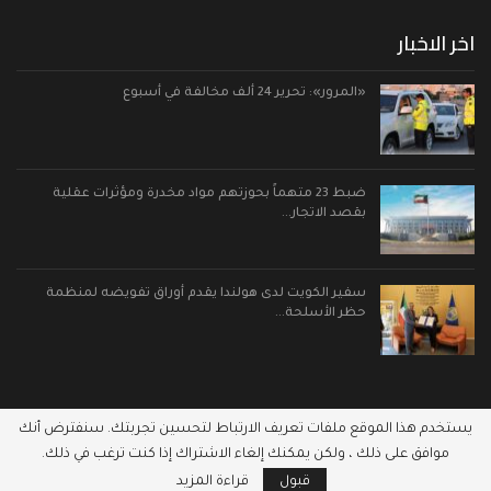
اخر الاخبار
«المرور»: تحرير 24 ألف مخالفة في أسبوع
ضبط 23 متهماً بحوزتهم مواد مخدرة ومؤثرات عقلية
بقصد الاتجار…
سفير الكويت لدى هولندا يقدم أوراق تفويضه لمنظمة
حظر الأسلحة…
يستخدم هذا الموقع ملفات تعريف الارتباط لتحسين تجربتك. سنفترض أنك
موافق على ذلك ، ولكن يمكنك إلغاء الاشتراك إذا كنت ترغب في ذلك.
© 2026 - نواب الكويت. جميع الحقوق محفوظة.
قبول
قراءة المزيد