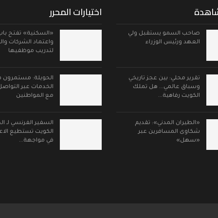
شاهدة
اختيارات المحرر
صاحب السمو يستقبل ولي
«السكنية» تفتح با
العهد ورئيس الوزراء
واعتماد الشركات وا
لتدريب موظفيها
تقرير محلي: بين عجز تاريخي
الحويلة: مستمرون ف
وسباق عالمي… هل تملك
الخدمات عبر التواصل
الكويت رفاهية…
مع المواطنين
«الطيران المدني»: تقديم
السفير الفرنسي لـ الج
شكاوى المسافرين عبر
الكويت تستطيع الاعت
«سهل»
في مواجهة…