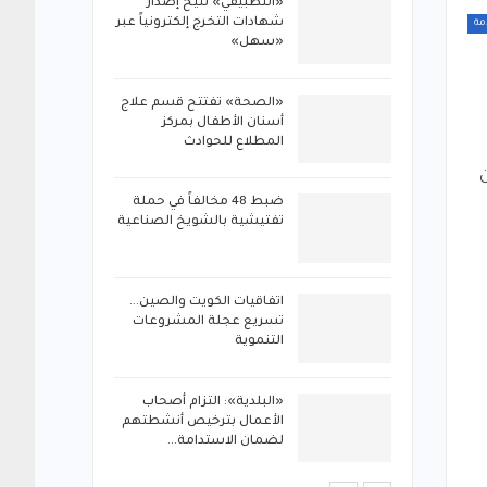
ستقبال
«التطبيقي» تتيح إصدار
ئزة خليفة
شهادات التخرج إلكترونياً عبر
مة
ة…
«سهل»
ل برنامج
«الصحة» تفتتح قسم علاج
يداني في
أسنان الأطفال بمركز
المطلاع للحوادث
«الخدمة المدنية»: 70 مدرباً
ضبط 48 مخالفاً في حملة
 الحكومية
تفتيشية بالشويخ الصناعية
تغل
اتفاقيات الكويت والصين…
مليات
تسريع عجلة المشروعات
ة للقانون
التنموية
«الداخلية»: ضبط 56 مخالفاً
«البلدية»: التزام أصحاب
بالتعاون
الأعمال بترخيص أنشطتهم
لضمان الاستدامة…