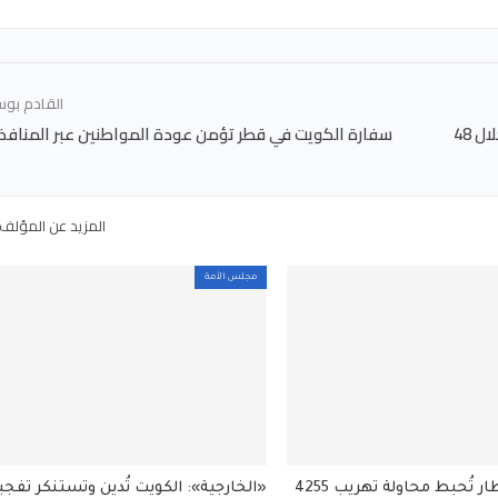
القادم بو
«الدفاع»: تدمير 12 صاروخاً بالستياً والتعامل مع 23 مسيّرة خلال 48
سفارة الكويت في قطر تؤمن عودة المواطنين عبر المنافذ ا
المزيد عن المؤلف
مجلس الأمة
جمارك المطار تُحبط محاولة تهريب 4255
«الخارجية»: الكويت تُدين وتستنكر تفجي