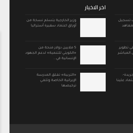
اخر الاخبار
ب تسجيل
‏وزير الخارجية يتسلم نسخة من
لمعاهد
أوراق اعتماد سفيرة أستراليا
ي تطوير
5 ملايين دولار منحة من
 المباشر
«الكويتي للتنمية» لدعم الجهود
الإنسانية في…
ريدة•:
«التربية» تغلق المدرسة
ماد علينا
الإيرانية الخاصة وتلغي
ترخيصها