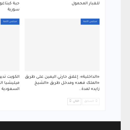
للغبار المحمول
حبة كبتاغو
سورية
مجلس الأمة
مجلس الأمة
«الداخلية»: إغلاق حارتي اليمين على طريق
الكويت تدي
«الملك فهد» ومدخل طريق «الشيخ
ميليشيا ال
زايد» لمدة…
السعودية
السابق
التالي