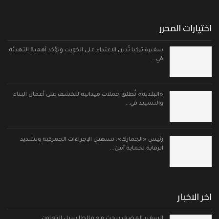
اختيارات المحرر
سفيرة تركيا تُدين الاعتداء على الكويت وتؤكد أهمية التهدئة
في…
«البلدية» تُطلق حملات ميدانية للكشف على أعمال البناء
والتشييد في…
رئيس «الجمارك»: تسهيل الإجراءات الجمركية وتشديد
الرقابة لحماية أمن…
اخر الاخبار
السفير المضف يبحث مع مالطا سبل التعاون