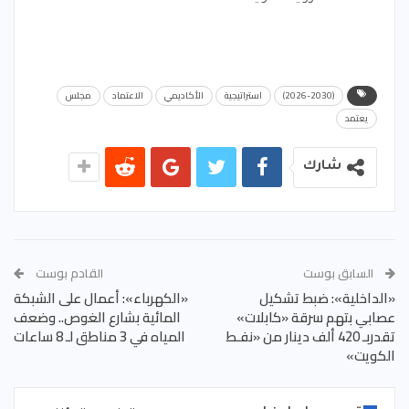
(2026-2030)
استراتيجية
الأكاديمي
الاعتماد
مجلس
يعتمد
شارك
السابق بوست
القادم بوست
«الداخلية»: ضبط تشكيل
«الكهرباء»: أعمال على الشبكة
عصابي بتهم سرقة «كابلات»
المائية بشارع الغوص.. وضعف
تقدربـ 420 ألف دينار من «نفـط
المياه في 3 مناطق لـ 8 ساعات
الكويت»