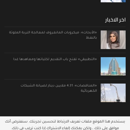
اخر الاخبار
«الأبحاث»: ميكروبات المانغروف لمعالجة التربة الملوثة
بالنفط
«التطبيقي» تفتح باب التقديم لكلياتها ومعاهدها غدا
«المناقصات»: 4.31 ملايين دينار لصيانة الشبكات
الكهربائية
يستخدم هذا الموقع ملفات تعريف الارتباط لتحسين تجربتك. سنفترض أنك
موافق على ذلك ، ولكن يمكنك إلغاء الاشتراك إذا كنت ترغب في ذلك.
© 2026 - نواب الكويت. جميع الحقوق محفوظة.