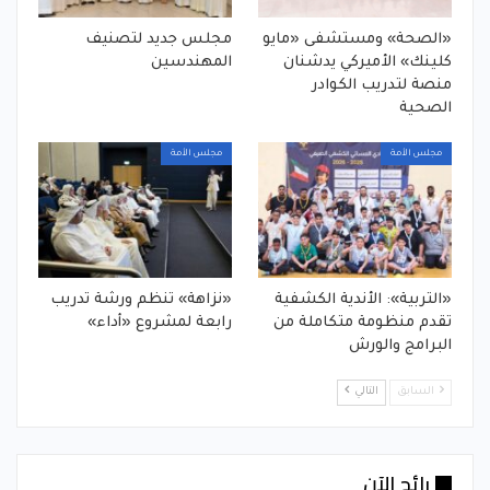
«الصحة» ومستشفى «مايو
مجلس جديد لتصنيف
كلينك» الأميركي يدشنان
المهندسين
منصة لتدريب الكوادر
الصحية
مجلس الأمة
مجلس الأمة
«التربية»: الأندية الكشفية
«نزاهة» تنظم ورشة تدريب
تقدم منظومة متكاملة من
رابعة لمشروع «أداء»
البرامج والورش
السابق
التالي
رائج الآن