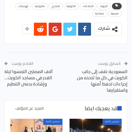
الجوية
الدفاعات
الكويتية
تتصدى
صاروخية
لهجمات
مسيرة
معادية
شارك
السابق بوست
القادم بوست
السعودية: نقف إلى جانب
آلاف المصلين التمسوا ليلة
الكويت في كل ما تتخذه من
القدر في مساجد الكويت…
إجراءات لحفظ أمنها
وإشادة بحسن التنظيم
واستقرارها
قد يعجبك ايضا
المزيد عن المؤلف
مجلس الأمة
مجلس الأمة